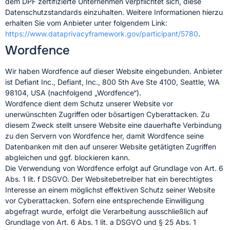
dem DPF zertifizierte Unternehmen verpflichtet sich, diese
Datenschutzstandards einzuhalten. Weitere Informationen hierzu
erhalten Sie vom Anbieter unter folgendem Link:
https://www.dataprivacyframework.gov/participant/5780
.
Wordfence
Wir haben Wordfence auf dieser Website eingebunden. Anbieter
ist Defiant Inc., Defiant, Inc., 800 5th Ave Ste 4100, Seattle, WA
98104, USA (nachfolgend „Wordfence“).
Wordfence dient dem Schutz unserer Website vor
unerwünschten Zugriffen oder bösartigen Cyberattacken. Zu
diesem Zweck stellt unsere Website eine dauerhafte Verbindung
zu den Servern von Wordfence her, damit Wordfence seine
Datenbanken mit den auf unserer Website getätigten Zugriffen
abgleichen und ggf. blockieren kann.
Die Verwendung von Wordfence erfolgt auf Grundlage von Art. 6
Abs. 1 lit. f DSGVO. Der Websitebetreiber hat ein berechtigtes
Interesse an einem möglichst effektiven Schutz seiner Website
vor Cyberattacken. Sofern eine entsprechende Einwilligung
abgefragt wurde, erfolgt die Verarbeitung ausschließlich auf
Grundlage von Art. 6 Abs. 1 lit. a DSGVO und § 25 Abs. 1