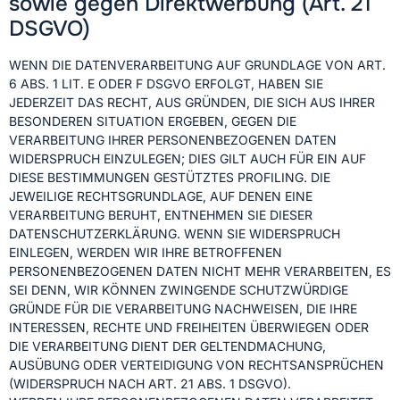
sowie gegen Direktwerbung (Art. 21
DSGVO)
WENN DIE DATENVERARBEITUNG AUF GRUNDLAGE VON ART.
6 ABS. 1 LIT. E ODER F DSGVO ERFOLGT, HABEN SIE
JEDERZEIT DAS RECHT, AUS GRÜNDEN, DIE SICH AUS IHRER
BESONDEREN SITUATION ERGEBEN, GEGEN DIE
VERARBEITUNG IHRER PERSONENBEZOGENEN DATEN
WIDERSPRUCH EINZULEGEN; DIES GILT AUCH FÜR EIN AUF
DIESE BESTIMMUNGEN GESTÜTZTES PROFILING. DIE
JEWEILIGE RECHTSGRUNDLAGE, AUF DENEN EINE
VERARBEITUNG BERUHT, ENTNEHMEN SIE DIESER
DATENSCHUTZERKLÄRUNG. WENN SIE WIDERSPRUCH
EINLEGEN, WERDEN WIR IHRE BETROFFENEN
PERSONENBEZOGENEN DATEN NICHT MEHR VERARBEITEN, ES
SEI DENN, WIR KÖNNEN ZWINGENDE SCHUTZWÜRDIGE
GRÜNDE FÜR DIE VERARBEITUNG NACHWEISEN, DIE IHRE
INTERESSEN, RECHTE UND FREIHEITEN ÜBERWIEGEN ODER
DIE VERARBEITUNG DIENT DER GELTENDMACHUNG,
AUSÜBUNG ODER VERTEIDIGUNG VON RECHTSANSPRÜCHEN
(WIDERSPRUCH NACH ART. 21 ABS. 1 DSGVO).