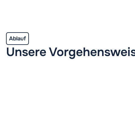
Ablauf
Unsere Vorgehenswei
1. Beratung
2. Design
Profitieren Sie von
In enger
individueller
Abstimmung mit
Beratung und
Ihnen entstehen
maßgeschneiderten
individuelle
Lösungen, perfekt
Produkte, die