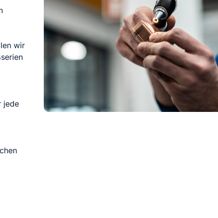
h
len wir
ßserien
 jede
ichen