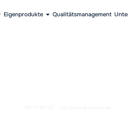
Eigenprodukte
Qualitätsmanagement
Unte
Reinraummontage
06172 95700
info@spang-brands.de