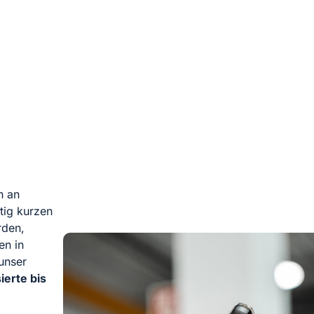
n an
itig kurzen
rden,
en in
unser
ierte bis