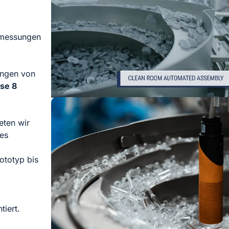
mmessungen
ungen von
se 8
eten wir
 es
ototyp bis
iert.