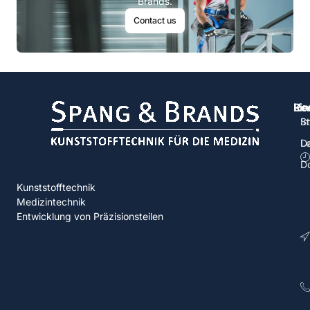
Brands.
Contact us
Ko
Lin
Re
St
I
L
D
D
Kunststofftechnik
Medizintechnik
Entwicklung von Präzisionsteilen